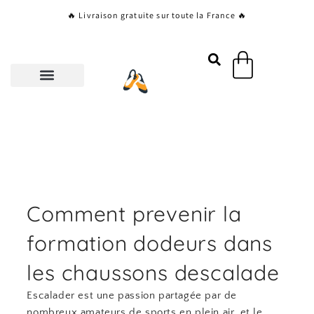
Aller
🔥 Livraison gratuite sur toute la France 🔥
au
contenu
Panier
Comment prevenir la
formation dodeurs dans
les chaussons descalade
Escalader est une passion partagée par de
nombreux amateurs de sports en plein air, et le