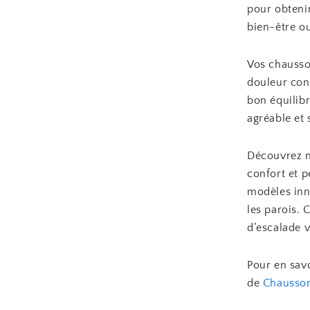
pour obteni
bien-être ou
Vos chausso
douleur cons
bon équilib
agréable et 
Découvrez n
confort et 
modèles inn
les parois. 
d’escalade 
Pour en savo
de
Chausson