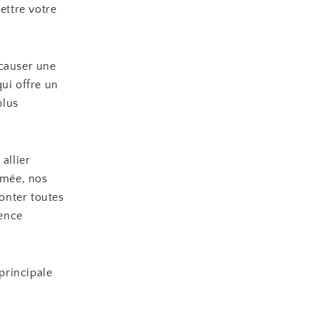
ettre votre
 causer une
ui offre un
plus
allier
rmée, nos
onter toutes
ience
 principale