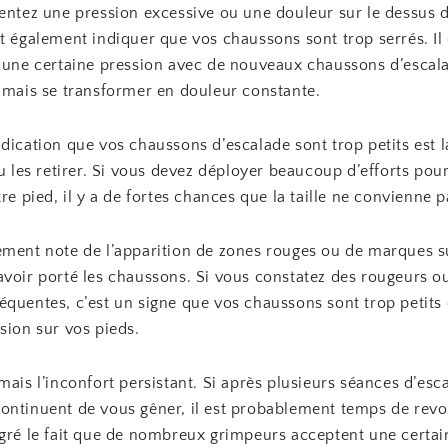
sentez une pression excessive ou une douleur sur le dessus 
t également indiquer que vos chaussons sont trop serrés. Il
r une certaine pression avec de nouveaux chaussons d’escal
jamais se transformer en douleur constante.
dication que vos chaussons d’escalade sont trop petits est la
ou les retirer. Si vous devez déployer beaucoup d’efforts pour
tre pied, il y a de fortes chances que la taille ne convienne p
ement note de l’apparition de zones rouges ou de marques s
avoir porté les chaussons. Si vous constatez des rougeurs o
quentes, c’est un signe que vos chaussons sont trop petits 
sion sur vos pieds.
mais l’inconfort persistant. Si après plusieurs séances d’esc
ntinuent de vous gêner, il est probablement temps de revoir
lgré le fait que de nombreux grimpeurs acceptent une certa