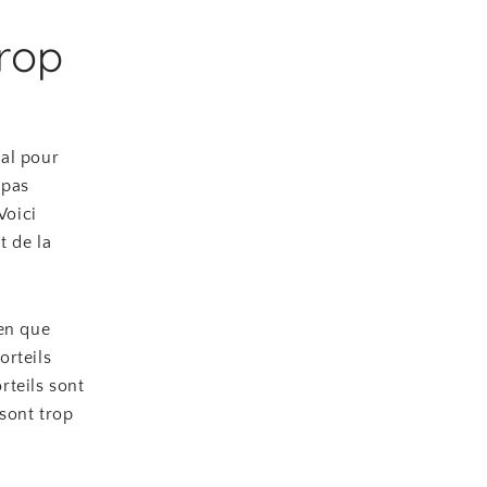
rop
ial pour
 pas
Voici
t de la
ien que
orteils
rteils sont
 sont trop