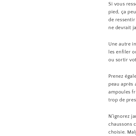
Si vous res
pied, ça peu
de ressenti
ne devrait 
Une autre in
les enfiler 
ou sortir vo
Prenez égal
peau après 
ampoules fré
trop de pres
N’ignorez ja
chaussons co
choisie. Ma