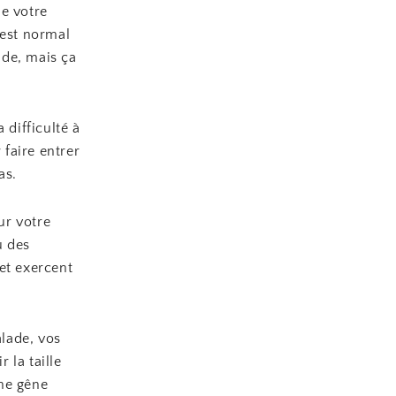
de votre
 est normal
ade, mais ça
 difficulté à
 faire entrer
as.
ur votre
u des
et exercent
alade, vos
 la taille
ine gêne