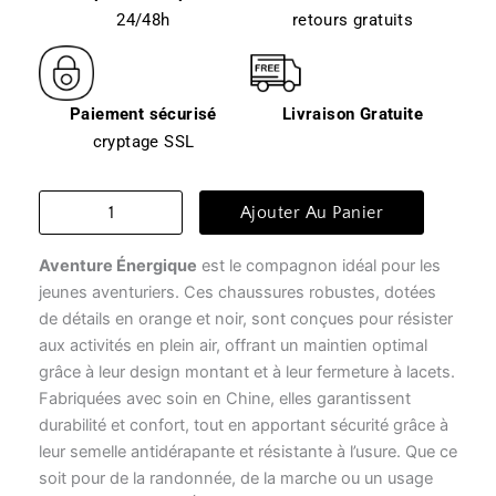
24/48h
retours gratuits
Paiement sécurisé
Livraison Gratuite
cryptage SSL
quantité
Ajouter Au Panier
de
Chausson
Aventure Énergique
est le compagnon idéal pour les
escalade
-
jeunes aventuriers. Ces chaussures robustes, dotées
aventure
de détails en orange et noir, sont conçues pour résister
énergique
aux activités en plein air, offrant un maintien optimal
grâce à leur design montant et à leur fermeture à lacets.
Fabriquées avec soin en Chine, elles garantissent
durabilité et confort, tout en apportant sécurité grâce à
leur semelle antidérapante et résistante à l’usure. Que ce
soit pour de la randonnée, de la marche ou un usage