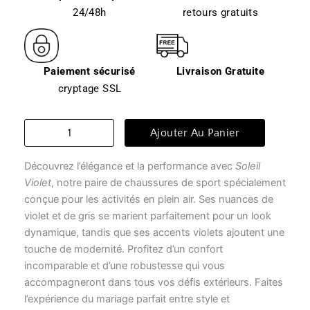
24/48h
retours gratuits
Paiement sécurisé
Livraison Gratuite
cryptage SSL
quantité
Ajouter Au Panier
de
Chausson
Découvrez l’élégance et la performance avec
Soleil
escalade
-
Violet
, notre paire de chaussures de sport spécialement
soleil
conçue pour les activités en plein air. Ses nuances de
violet
violet et de gris se marient parfaitement pour un look
dynamique, tandis que ses accents violets ajoutent une
touche de modernité. Profitez d’un confort
incomparable et d’une robustesse qui vous
accompagneront dans tous vos défis extérieurs. Faites
l’expérience du mariage parfait entre style et