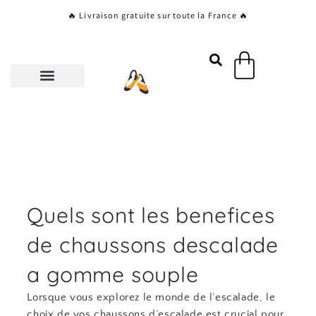
Aller
🔥 Livraison gratuite sur toute la France 🔥
au
contenu
Panier
Quels sont les benefices
de chaussons descalade
a gomme souple
Lorsque vous explorez le monde de l’escalade, le
choix de vos chaussons d’escalade est crucial pour