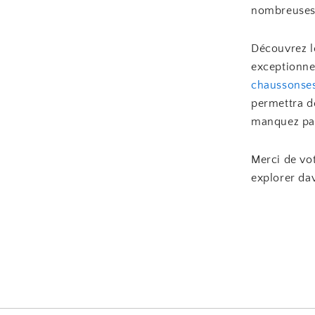
nombreuses 
Découvrez l
exceptionnel
chaussonse
permettra d
manquez pas
Merci de vot
explorer da