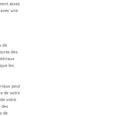
ment assez
 avec une
s de
ieures des
atériaux
 que les
ériaux peut
ie de votre
 de votre
s des
z de