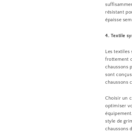
suffisammen
résistant p
épaisse sem
4. Textile s
Les textiles
frottement d
chaussons p
sont conçus 
chaussons co
Choisir un 
optimiser v
équipement. 
style de gri
chaussons d