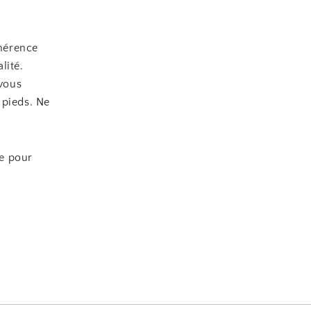
hérence
lité.
 vous
 pieds. Ne
le pour