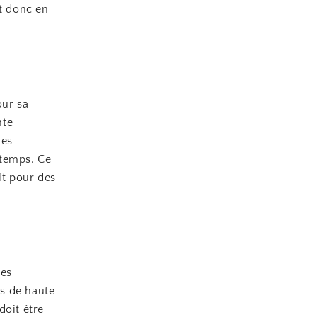
ut donc en
our sa
nte
les
gtemps. Ce
it pour des
Les
s de haute
doit être