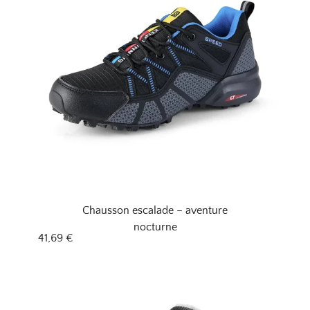
Chausson escalade – aventure
nocturne
41,69
€